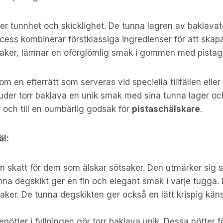
er tunnhet och skicklighet. De tunna lagren av baklavat
process kombinerar förstklassiga ingredienser för att sk
ötsaker, lämnar en oförglömlig smak i gommen med pista
om en efterrätt som serveras vid speciella tillfällen eller
uder torr baklava en unik smak med sina tunna lager och 
r och till en oumbärlig godsak för
pistaschälskare
.
äl:
 skatt för dem som älskar sötsaker. Den utmärker sig s
a degskikt ger en fin och elegant smak i varje tugga. De
ker. De tunna degskikten ger också en lätt krispig känsla
ötter i fyllningen gör torr baklava unik. Dessa nötter 