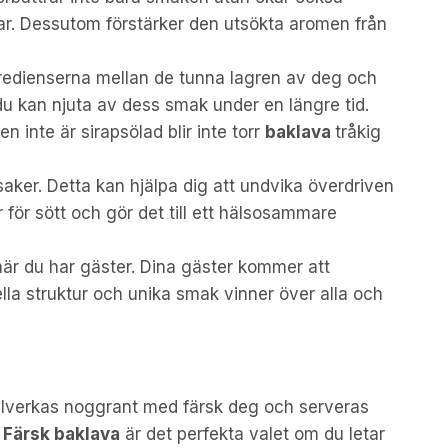
ar. Dessutom förstärker den utsökta aromen från
gredienserna mellan de tunna lagren av deg och
 du kan njuta av dess smak under en längre tid.
en inte är sirapsölad blir inte torr
baklava
tråkig
ker. Detta kan hjälpa dig att undvika överdriven
r för sött och gör det till ett hälsosammare
r när du har gäster. Dina gäster kommer att
ella struktur och unika smak vinner över alla och
illverkas noggrant med färsk deg och serveras
.
Färsk baklava
är det perfekta valet om du letar