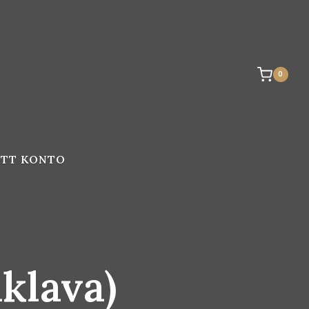
0
ITT KONTO
klava)