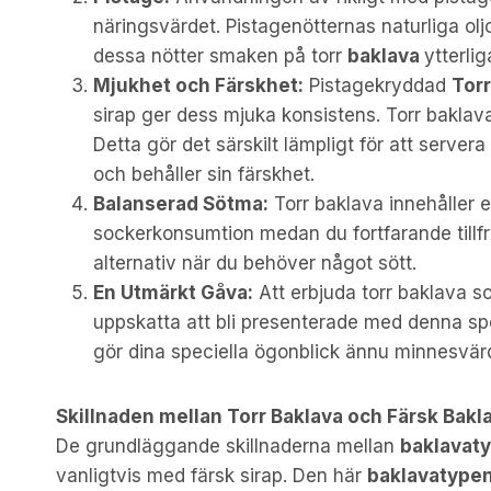
näringsvärdet. Pistagenötternas naturliga o
dessa nötter smaken på torr
baklava
ytterlig
Mjukhet och Färskhet:
Pistagekryddad
Torr
sirap ger dess mjuka konsistens. Torr baklava
Detta gör det särskilt lämpligt för att servera 
och behåller sin färskhet.
Balanserad Sötma:
Torr baklava innehåller 
sockerkonsumtion medan du fortfarande tillfre
alternativ när du behöver något sött.
En Utmärkt Gåva:
Att erbjuda torr baklava so
uppskatta att bli presenterade med denna spec
gör dina speciella ögonblick ännu minnesvär
Skillnaden mellan Torr Baklava och Färsk Bakl
De grundläggande skillnaderna mellan
baklavat
vanligtvis med färsk sirap. Den här
baklavatype