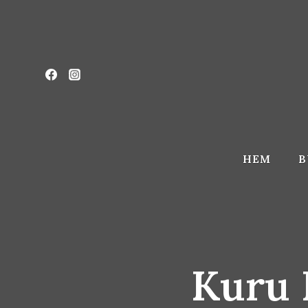
Skip
to
content
HEM
B
Kuru 