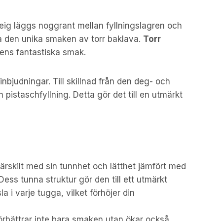
eig läggs noggrant mellan fyllningslagren och
apa den unika smaken av torr baklava.
Torr
gens fantastiska smak.
 inbjudningar. Till skillnad från den deg- och
pistaschfyllning. Detta gör det till en utmärkt
ärskilt med sin tunnhet och lätthet jämfört med
ss tunna struktur gör den till ett utmärkt
 i varje tugga, vilket förhöjer din
förbättrar inte bara smaken utan ökar också