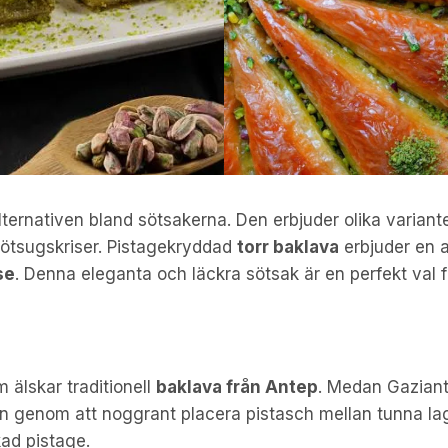
lternativen bland sötsakerna. Den erbjuder olika variante
sötsugskriser. Pistagekryddad
torr baklava
erbjuder en a
se
. Denna eleganta och läckra sötsak är en perfekt val fö
 älskar traditionell
baklava från Antep
. Medan Gaziant
on genom att noggrant placera pistasch mellan tunna l
ad pistage.