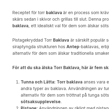
Receptet för torr
baklava
är en process som kräv
skärs sedan i skivor och grillas till slut. Denna 
baklava
, ett idealiskt val för dem som älskar s
Pistagekryddad Torr
Baklava
är särskilt populär s
siraptyngda strukturen hos
Antep
-baklavas, erbj
alternativ för dem som älskar traditionella smake
För att du ska älska Torr Baklava, här är fem sk
Tunna och Lätta:
Torr baklava
anses vara en
andra typer av baklava. Användningen av tunn
alternativ för dem som tröttnat på tunga sötsa
sötsaksupplevelse
.
Pistage:
Användningen av rikligt med pistagen