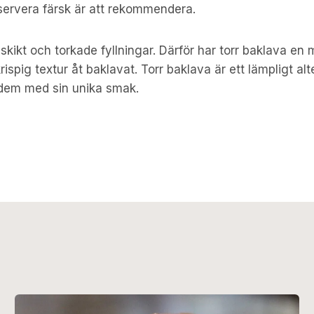
t servera färsk är att rekommendera.
ikt och torkade fyllningar. Därför har torr baklava en m
ispig textur åt baklavat. Torr baklava är ett lämpligt alt
 dem med sin unika smak.