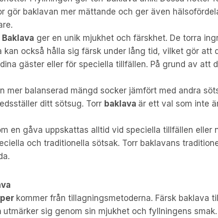
ljor gör baklavan mer mättande och ger även hälsofördel
are.
 Baklava
ger en unik mjukhet och färskhet. De torra in
 kan också hålla sig färsk under lång tid, vilket gör att
dina gäster eller för speciella tillfällen. På grund av att d
en mer balanserad mängd socker jämfört med andra sötsa
dsställer ditt sötsug. Torr
baklava
är ett val som inte ä
m en gåva uppskattas alltid vid speciella tillfällen elle
iella och traditionella sötsak. Torr baklavans tradition
da.
ava
yper
kommer från tillagningsmetoderna. Färsk baklava t
n
utmärker sig genom sin mjukhet och fyllningens smak