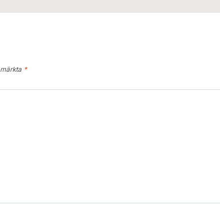
r märkta
*