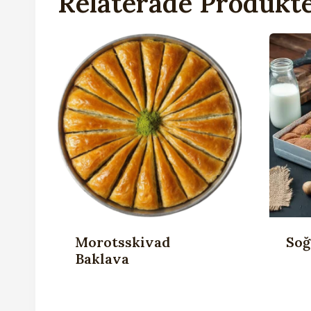
Relaterade Produkt
Morotsskivad
Soğ
Baklava