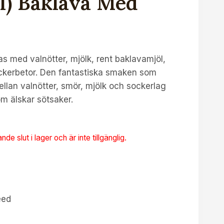
l) Baklava Med
as med valnötter, mjölk, rent baklavamjöl,
ckerbetor. Den fantastiska smaken som
llan valnötter, smör, mjölk och sockerlag
om älskar sötsaker.
e slut i lager och är inte tillgänglig.
eed