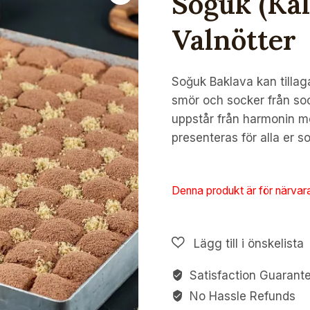
Soğuk (Kal
Valnötter
Soğuk Baklava kan tillag
smör och socker från so
uppstår från harmonin me
presenteras för alla er s
Denna produkt är för närvarand
Satisfaction Guarant
No Hassle Refunds