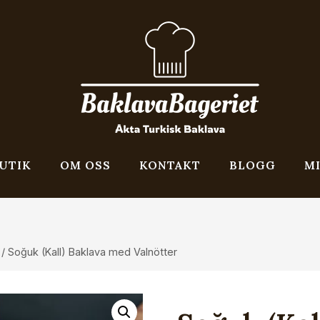
UTIK
OM OSS
KONTAKT
BLOGG
M
/
Soğuk (Kall) Baklava med Valnötter