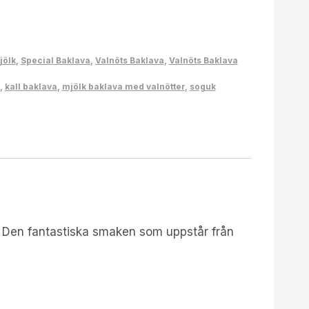
jölk
,
Special Baklava
,
Valnöts Baklava
,
Valnöts Baklava
,
kall baklava
,
mjölk baklava med valnötter
,
soguk
r. Den fantastiska smaken som uppstår från