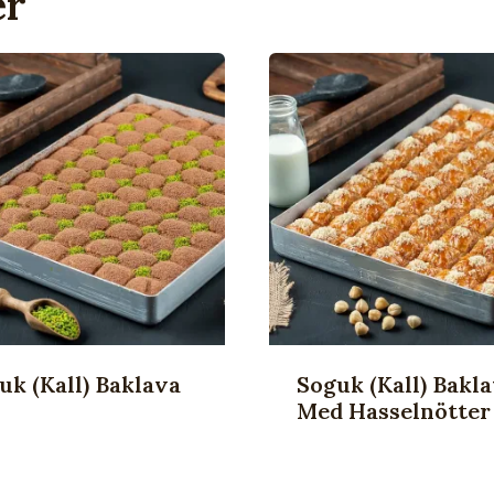
er
uk (kall) Baklava
Soguk (Kall) Bakl
Med Hasselnötter