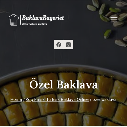
Skip
to
content
Özel Baklava
Home
/
Köp Färsk Turkisk Baklava Online
/
özel baklava